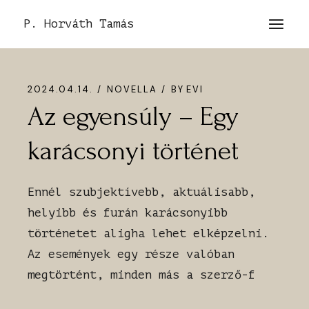
Skip
to
P. Horváth Tamás
the
content
2024.04.14.
NOVELLA
BY
EVI
Az egyensúly – Egy
karácsonyi történet
Ennél szubjektívebb, aktuálisabb,
helyibb és furán karácsonyibb
történetet aligha lehet elképzelni.
Az események egy része valóban
megtörtént, minden más a szerző-f