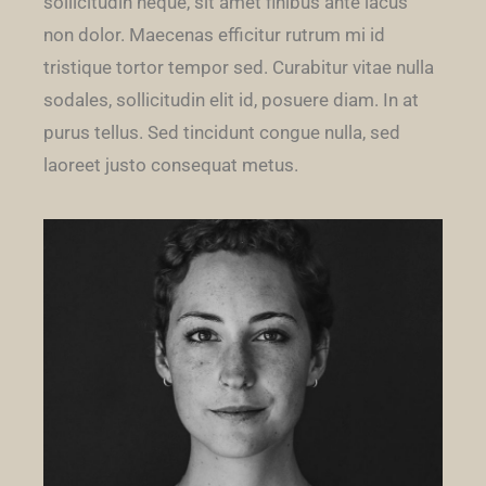
sollicitudin neque, sit amet finibus ante lacus
non dolor. Maecenas efficitur rutrum mi id
tristique tortor tempor sed. Curabitur vitae nulla
sodales, sollicitudin elit id, posuere diam. In at
purus tellus. Sed tincidunt congue nulla, sed
laoreet justo consequat metus.