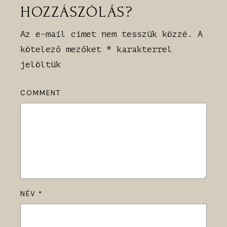
HOZZÁSZÓLÁS?
Az e-mail címet nem tesszük közzé.
A
kötelező mezőket
*
karakterrel
jelöltük
COMMENT
NÉV
*